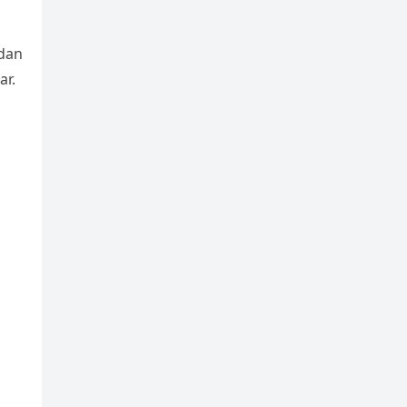
 dan
ar.