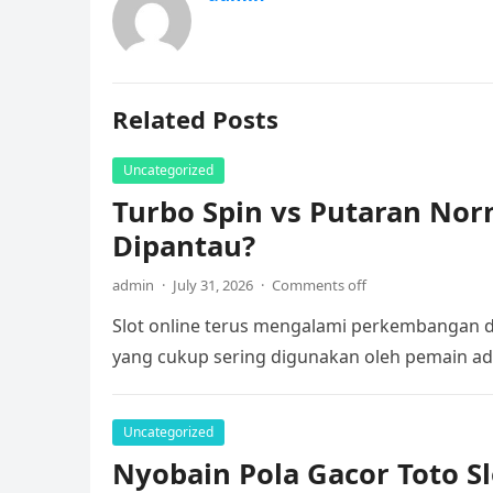
Related Posts
Uncategorized
Turbo Spin vs Putaran No
Dipantau?
admin
·
July 31, 2026
·
Comments off
Slot online terus mengalami perkembangan da
yang cukup sering digunakan oleh pemain a
Uncategorized
Nyobain Pola Gacor Toto Sl