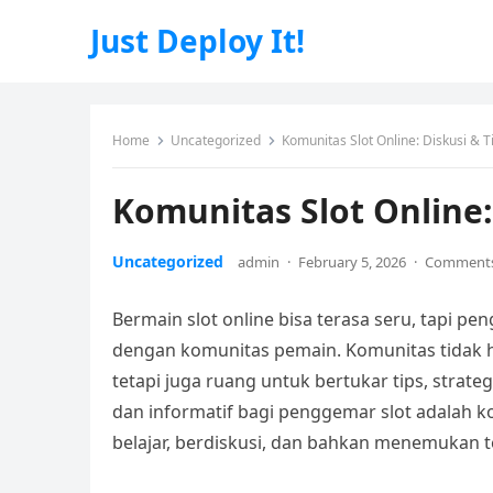
Just Deploy It!
Home
Uncategorized
Komunitas Slot Online: Diskusi & T
Komunitas Slot Online:
Uncategorized
admin
·
February 5, 2026
·
Comments
Bermain slot online bisa terasa seru, tapi 
dengan komunitas pemain. Komunitas tidak h
tetapi juga ruang untuk bertukar tips, strat
dan informatif bagi penggemar slot adalah 
belajar, berdiskusi, dan bahkan menemukan 