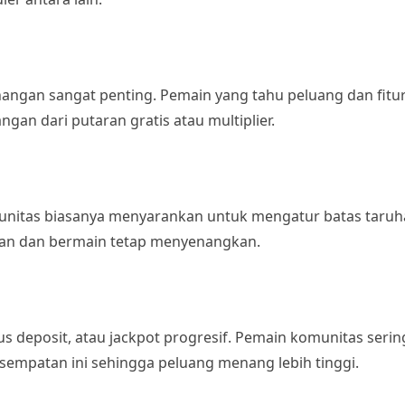
ngan sangat penting. Pemain yang tahu peluang dan fitu
n dari putaran gratis atau multiplier.
munitas biasanya menyarankan untuk mengatur batas taru
aman dan bermain tetap menyenangkan.
s deposit, atau jackpot progresif. Pemain komunitas serin
sempatan ini sehingga peluang menang lebih tinggi.