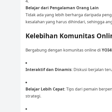
Belajar dari Pengalaman Orang Lain
Tidak ada yang lebih berharga daripada peng
kesalahan yang harus dihindari, sehingga ang
Kelebihan Komunitas Onli
Bergabung dengan komunitas online di
YOI4
Interaktif dan Dinamis
: Diskusi berjalan ter
Belajar Lebih Cepat
: Tips dari pemain ber
strategi.