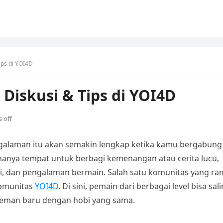
ips di YOI4D
 Diskusi & Tips di YOI4D
 off
pengalaman itu akan semakin lengkap ketika kamu bergabung
anya tempat untuk berbagi kemenangan atau cerita lucu,
egi, dan pengalaman bermain. Salah satu komunitas yang ra
komunitas
YOI4D
. Di sini, pemain dari berbagai level bisa sal
teman baru dengan hobi yang sama.