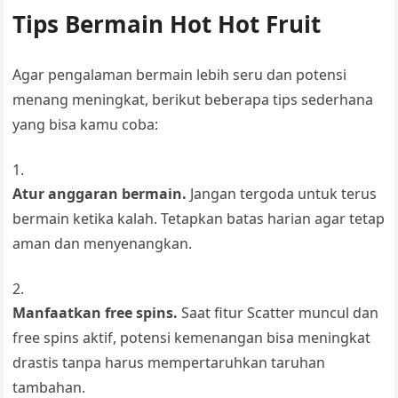
Tips Bermain Hot Hot Fruit
Agar pengalaman bermain lebih seru dan potensi
menang meningkat, berikut beberapa tips sederhana
yang bisa kamu coba:
Atur anggaran bermain.
Jangan tergoda untuk terus
bermain ketika kalah. Tetapkan batas harian agar tetap
aman dan menyenangkan.
Manfaatkan free spins.
Saat fitur Scatter muncul dan
free spins aktif, potensi kemenangan bisa meningkat
drastis tanpa harus mempertaruhkan taruhan
tambahan.