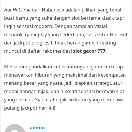
Hot Hot Fruit
dari Habanero adalah pilihan yang tepat
buat kamu yang suka dengan slot bertema klasik tapi
ingin sensasi modern. Dengan tampilan visual
menarik, gameplay yang sederhana, serta fitur Hot Hot
dan jackpot progresif, tidak heran game ini sering
muncul di daftar rekomendasi
slot gacor 777
.
Meski mengandalkan keberuntungan, game ini tetap
menawarkan hiburan yang maksimal dan kesempatan
menang besar yang nyata. Jadi, siapkan strategi, atur
modal dengan bijak, dan nikmati sensasi bermain slot
yang seru ini. Siapa tahu giliran kamu yang membawa
pulang jackpot hari ini!
admin