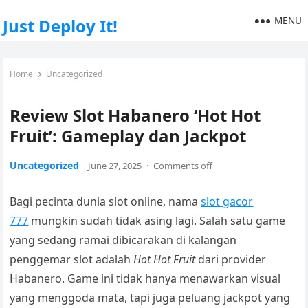
MENU
Just Deploy It!
Home
Uncategorized
Review Slot Habanero ‘Hot Hot
Fruit’: Gameplay dan Jackpot
Uncategorized
June 27, 2025
·
Comments off
Bagi pecinta dunia slot online, nama
slot gacor
777
mungkin sudah tidak asing lagi. Salah satu game
yang sedang ramai dibicarakan di kalangan
penggemar slot adalah
Hot Hot Fruit
dari provider
Habanero. Game ini tidak hanya menawarkan visual
yang menggoda mata, tapi juga peluang jackpot yang