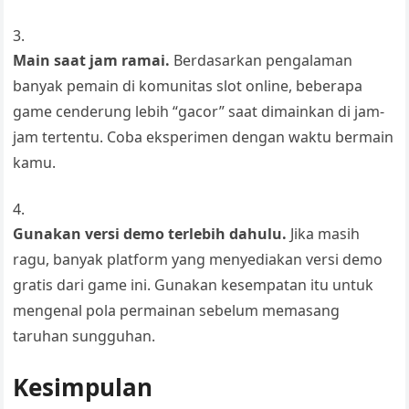
Main saat jam ramai.
Berdasarkan pengalaman
banyak pemain di komunitas slot online, beberapa
game cenderung lebih “gacor” saat dimainkan di jam-
jam tertentu. Coba eksperimen dengan waktu bermain
kamu.
Gunakan versi demo terlebih dahulu.
Jika masih
ragu, banyak platform yang menyediakan versi demo
gratis dari game ini. Gunakan kesempatan itu untuk
mengenal pola permainan sebelum memasang
taruhan sungguhan.
Kesimpulan